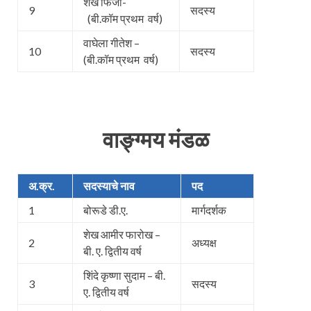
शेख फिजा-
9
सदस्य
(बी.कॉम प्रथम वर्ष)
वाघेला गीतेश –
10
सदस्य
(बी.कॉम प्रथम वर्ष)
वाङ्ग्मय मंडळ
अ.क्र.
सदस्याचे नाव
पद
1
बोरूडे डी.ए.
मार्गदर्शक
शेख आमीर फारोख –
2
अध्यक्ष
बी. ए. द्वितीय वर्ष
शिंदे कृष्णा सुदाम – बी.
3
सदस्य
ए. द्वितीय वर्ष